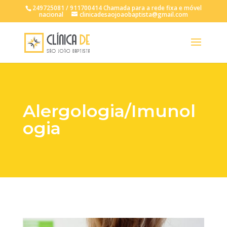
249725081 / 911700414 Chamada para a rede fixa e móvel
nacional
clinicadesaojoaobaptista@gmail.com
Alergologia/Imunol
ogia