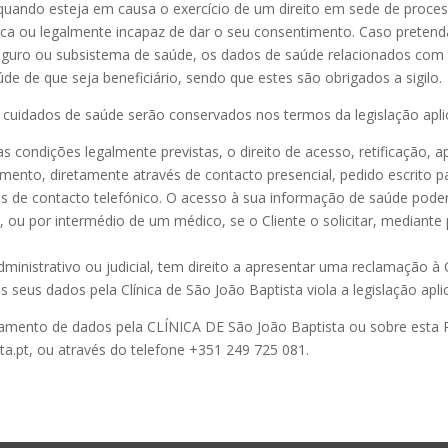
uando esteja em causa o exercício de um direito em sede de processo
ísica ou legalmente incapaz de dar o seu consentimento. Caso preten
eguro ou subsistema de saúde, os dados de saúde relacionados com 
 de que seja beneficiário, sendo que estes são obrigados a sigilo.
cuidados de saúde serão conservados nos termos da legislação aplicá
das condições legalmente previstas, o direito de acesso, retificação
amento, diretamente através de contacto presencial, pedido escrito p
és de contacto telefónico. O acesso à sua informação de saúde poder
ou por intermédio de um médico, se o Cliente o solicitar, mediante 
dministrativo ou judicial, tem direito a apresentar uma reclamação 
eus dados pela Clínica de São João Baptista viola a legislação aplic
amento de dados pela CLÍNICA DE São João Baptista ou sobre esta Po
ta.pt, ou através do telefone +351 249 725 081.