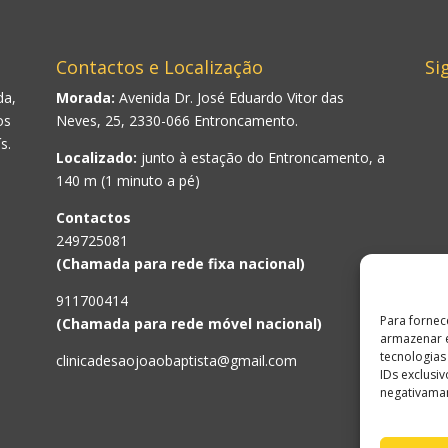
Contactos e Localização
Si
da,
Morada:
Avenida Dr. José Eduardo Vitor das
os
Neves, 25, 2330-066 Entroncamento.
s.
Localizado:
junto à estação do Entroncamento, a
140 m (1 minuto a pé)
Contactos
249725081
(Chamada para rede fixa nacional)
911700414
Para fornec
(Chamada para rede móvel nacional)
armazenar e
tecnologia
clinicadesaojoaobaptista@gmail.com
IDs exclusi
negativaman