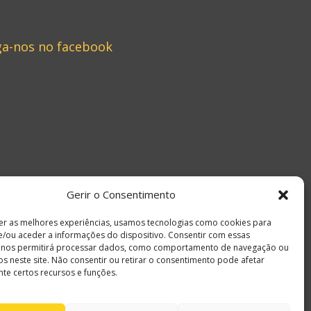
ga-nos no facebook
Gerir o Consentimento
er as melhores experiências, usamos tecnologias como cookies para
/ou aceder a informações do dispositivo. Consentir com essas
s nos permitirá processar dados, como comportamento de navegação ou
vos neste site. Não consentir ou retirar o consentimento pode afetar
te certos recursos e funções.