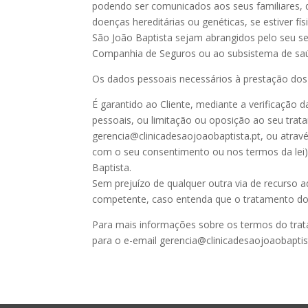
podendo ser comunicados aos seus familiares, q
doenças hereditárias ou genéticas, se estiver f
São João Baptista sejam abrangidos pelo seu s
Companhia de Seguros ou ao subsistema de saúde
Os dados pessoais necessários à prestação dos 
É garantido ao Cliente, mediante a verificação 
pessoais, ou limitação ou oposição ao seu trat
gerencia@clinicadesaojoaobaptista.pt, ou atrav
com o seu consentimento ou nos termos da lei), 
Baptista.
Sem prejuízo de qualquer outra via de recurso a
competente, caso entenda que o tratamento dos s
Para mais informações sobre os termos do trat
para o e-email gerencia@clinicadesaojoaobaptis