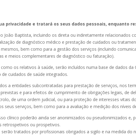
sua privacidade e tratará os seus dados pessoais, enquanto r
 João Baptista, incluindo os direta ou indiretamente relacionados 
alização de diagnóstico médico e prestação de cuidados ou tratamen
s mesmos, bem como para a gestão dos serviços (incluindo comunicaç
 e meios complementares de diagnóstico ou faturação).
 como os relativos à saúde, serão incluídos numa base de dados da
 de cuidados de saúde integrados.
idos a entidades subcontratadas para prestação de serviços, nos t
ui previstas e para efeitos de cumprimento de obrigações legais, de
lo, de uma ordem judicial, ou para proteção de interesses vitais dos
os seus serviços, bem como para a avaliação e medição dos níveis de
so clínico poderão ainda ser anonimizados ou pseudonimizados e, p
os retrospetivos ou prospetivos.
erão tratados por profissionais obrigados a sigilo e na medida do 